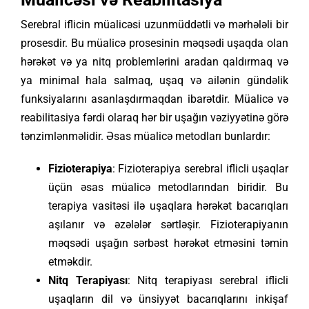
Serebral iflicin müalicəsi uzunmüddətli və mərhələli bir
prosesdir. Bu müalicə prosesinin məqsədi uşaqda olan
hərəkət və ya nitq problemlərini aradan qaldırmaq və
ya minimal hala salmaq, uşaq və ailənin gündəlik
funksiyalarını asanlaşdırmaqdan ibarətdir. Müalicə və
reabilitasiya fərdi olaraq hər bir uşağın vəziyyətinə görə
tənzimlənməlidir. Əsas müalicə metodları bunlardır:
Fizioterapiya
: Fizioterapiya serebral iflicli uşaqlar
üçün əsas müalicə metodlarından biridir. Bu
terapiya vasitəsi ilə uşaqlara hərəkət bacarıqları
aşılanır və əzələlər sərtləşir. Fizioterapiyanın
məqsədi uşağın sərbəst hərəkət etməsini təmin
etməkdir.
Nitq Terapiyası
: Nitq terapiyası serebral iflicli
uşaqların dil və ünsiyyət bacarıqlarını inkişaf