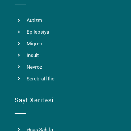
Autizm
Epilepsiya
Miqren
İnsult
Nevroz
Serebral İflic
Sayt Xəritəsi
Əsas Səhifə