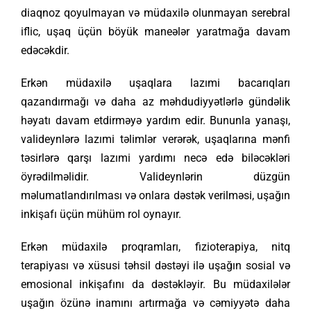
diaqnoz qoyulmayan və müdaxilə olunmayan serebral
iflic, uşaq üçün böyük maneələr yaratmağa davam
edəcəkdir.
Erkən müdaxilə uşaqlara lazımi bacarıqları
qazandırmağı və daha az məhdudiyyətlərlə gündəlik
həyatı davam etdirməyə yardım edir. Bununla yanaşı,
valideynlərə lazımi təlimlər verərək, uşaqlarına mənfi
təsirlərə qarşı lazımi yardımı necə edə biləcəkləri
öyrədilməlidir. Valideynlərin düzgün
məlumatlandırılması və onlara dəstək verilməsi, uşağın
inkişafı üçün mühüm rol oynayır.
Erkən müdaxilə proqramları, fizioterapiya, nitq
terapiyası və xüsusi təhsil dəstəyi ilə uşağın sosial və
emosional inkişafını da dəstəkləyir. Bu müdaxilələr
uşağın özünə inamını artırmağa və cəmiyyətə daha