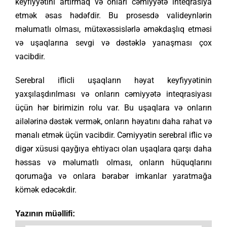
keyfiyyətini artırmaq və onları cəmiyyətə inteqrasiya
etmək əsas hədəfdir. Bu prosesdə valideynlərin
məlumatlı olması, mütəxəssislərlə əməkdaşlıq etməsi
və uşaqlarına sevgi və dəstəklə yanaşması çox
vacibdir.
Serebral iflicli uşaqların həyat keyfiyyətinin
yaxşılaşdırılması və onların cəmiyyətə inteqrasiyası
üçün hər birimizin rolu var. Bu uşaqlara və onların
ailələrinə dəstək vermək, onların həyatını daha rahat və
mənalı etmək üçün vacibdir. Cəmiyyətin serebral iflic və
digər xüsusi qayğıya ehtiyacı olan uşaqlara qarşı daha
həssas və məlumatlı olması, onların hüquqlarını
qorumağa və onlara bərabər imkanlar yaratmağa
kömək edəcəkdir.
Yazının müəllifi: