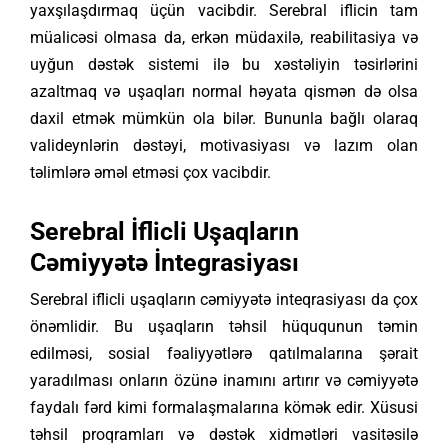
yaxşılaşdırmaq üçün vacibdir. Serebral iflicin tam
müalicəsi olmasa da, erkən müdaxilə, reabilitasiya və
uyğun dəstək sistemi ilə bu xəstəliyin təsirlərini
azaltmaq və uşaqları normal həyata qismən də olsa
daxil etmək mümkün ola bilər. Bununla bağlı olaraq
valideynlərin dəstəyi, motivasiyası və lazım olan
təlimlərə əməl etməsi çox vacibdir.
Serebral İflicli Uşaqların
Cəmiyyətə İntegrasiyası
Serebral iflicli uşaqların cəmiyyətə inteqrasiyası da çox
önəmlidir. Bu uşaqların təhsil hüququnun təmin
edilməsi, sosial fəaliyyətlərə qatılmalarına şərait
yaradılması onların özünə inamını artırır və cəmiyyətə
faydalı fərd kimi formalaşmalarına kömək edir. Xüsusi
təhsil proqramları və dəstək xidmətləri vasitəsilə