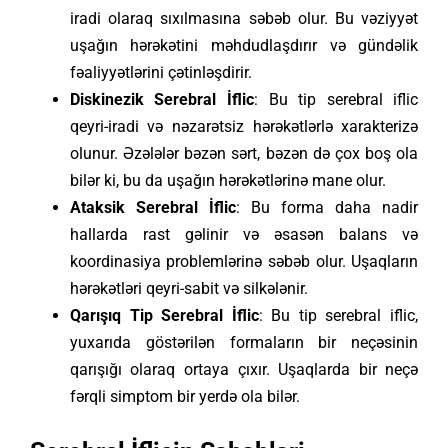
iradi olaraq sıxılmasına səbəb olur. Bu vəziyyət
uşağın hərəkətini məhdudlaşdırır və gündəlik
fəaliyyətlərini çətinləşdirir.
Diskinezik Serebral İflic
: Bu tip serebral iflic
qeyri-iradi və nəzarətsiz hərəkətlərlə xarakterizə
olunur. Əzələlər bəzən sərt, bəzən də çox boş ola
bilər ki, bu da uşağın hərəkətlərinə mane olur.
Ataksik Serebral İflic
: Bu forma daha nadir
hallarda rast gəlinir və əsasən balans və
koordinasiya problemlərinə səbəb olur. Uşaqların
hərəkətləri qeyri-sabit və silkələnir.
Qarışıq Tip Serebral İflic
: Bu tip serebral iflic,
yuxarıda göstərilən formaların bir neçəsinin
qarışığı olaraq ortaya çıxır. Uşaqlarda bir neçə
fərqli simptom bir yerdə ola bilər.