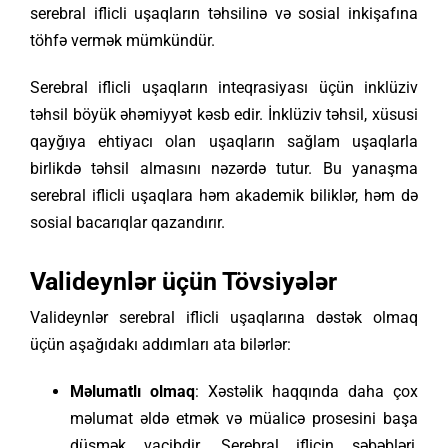
serebral iflicli uşaqların təhsilinə və sosial inkişafına
töhfə vermək mümkündür.
Serebral iflicli uşaqların inteqrasiyası üçün inklüziv
təhsil böyük əhəmiyyət kəsb edir. İnklüziv təhsil, xüsusi
qayğıya ehtiyacı olan uşaqların sağlam uşaqlarla
birlikdə təhsil almasını nəzərdə tutur. Bu yanaşma
serebral iflicli uşaqlara həm akademik biliklər, həm də
sosial bacarıqlar qazandırır.
Valideynlər üçün Tövsiyələr
Valideynlər serebral iflicli uşaqlarına dəstək olmaq
üçün aşağıdakı addımları ata bilərlər:
Məlumatlı olmaq
: Xəstəlik haqqında daha çox
məlumat əldə etmək və müalicə prosesini başa
düşmək vacibdir. Serebral iflicin səbəbləri,