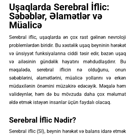
Uşaqlarda Serebral İflic:
Səbəblər, Əlamətlər və
Müalicə
Serebral iflic, uşaqlarda ən çox rast gəlinən nevroloji
problemlərdən biridir. Bu xəstəlik uşaq beyninin hərəkət
və ünsiyyət funksiyalarına ciddi təsir edir, bəzən uşaq
və ailəsinin gündəlik həyatını məhdudlaşdırır. Bu
məqalədə, serebral iflicin nə olduğunu, onun
səbəblərini, əlamətlərini, müalicə yollarını və erkən
müdaxilənin önəmini müzakirə edəcəyik. Məqalə həm
valideynlər, həm də bu mövzuda daha çox məlumat
əldə etmək istəyən insanlar üçün faydalı olacaq.
Serebral İflic Nədir?
Serebral iflic (SI), beynin hərəkət və balans idarə etmək