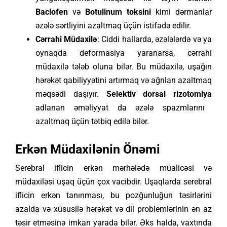
Baclofen
və
Botulinum toksini
kimi dərmanlar
əzələ sərtliyini azaltmaq üçün istifadə edilir.
Cərrahi Müdaxilə
: Ciddi hallarda, əzələlərdə və ya
oynaqda deformasiya yaranarsa, cərrahi
müdaxilə tələb oluna bilər. Bu müdaxilə, uşağın
hərəkət qabiliyyətini artırmaq və ağrıları azaltmaq
məqsədi daşıyır.
Selektiv dorsal rizotomiya
adlanan əməliyyat da əzələ spazmlarını
azaltmaq üçün tətbiq edilə bilər.
Erkən Müdaxilənin Önəmi
Serebral iflicin erkən mərhələdə müalicəsi və
müdaxiləsi uşaq üçün çox vacibdir. Uşaqlarda serebral
iflicin erkən tanınması, bu pozğunluğun təsirlərini
azalda və xüsusilə hərəkət və dil problemlərinin ən az
təsir etməsinə imkan yarada bilər. Əks halda, vaxtında