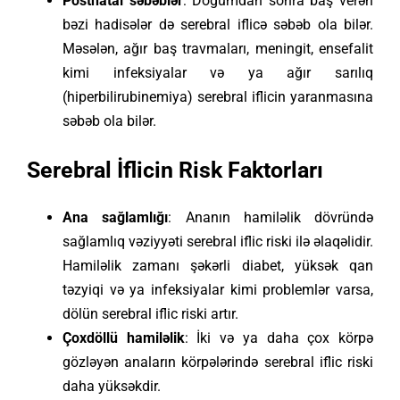
Postnatal səbəblər
: Doğumdan sonra baş verən
bəzi hadisələr də serebral iflicə səbəb ola bilər.
Məsələn, ağır baş travmaları, meningit, ensefalit
kimi infeksiyalar və ya ağır sarılıq
(hiperbilirubinemiya) serebral iflicin yaranmasına
səbəb ola bilər.
Serebral İflicin Risk Faktorları
Ana sağlamlığı
: Ananın hamiləlik dövründə
sağlamlıq vəziyyəti serebral iflic riski ilə əlaqəlidir.
Hamiləlik zamanı şəkərli diabet, yüksək qan
təzyiqi və ya infeksiyalar kimi problemlər varsa,
dölün serebral iflic riski artır.
Çoxdöllü hamiləlik
: İki və ya daha çox körpə
gözləyən anaların körpələrində serebral iflic riski
daha yüksəkdir.