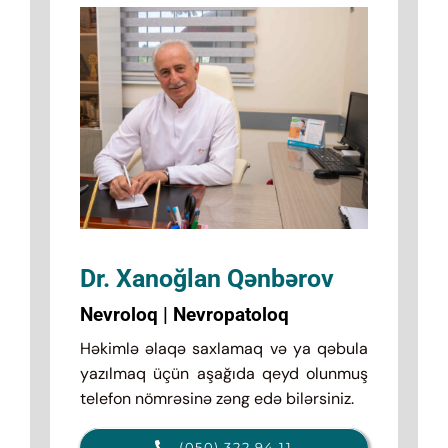
Dr. Xanoğlan Qənbərov
Nevroloq | Nevropatoloq
Həkimlə əlaqə saxlamaq və ya qəbula
yazılmaq üçün aşağıda qeyd olunmuş
telefon nömrəsinə zəng edə bilərsiniz.
(050) 322 94 11