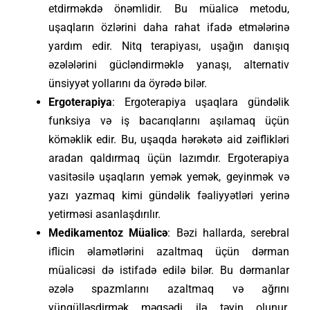
etdirməkdə önəmlidir. Bu müalicə metodu,
uşaqların özlərini daha rahat ifadə etmələrinə
yardım edir. Nitq terapiyası, uşağın danışıq
əzələlərini gücləndirməklə yanaşı, alternativ
ünsiyyət yollarını da öyrədə bilər.
Ergoterapiya
: Ergoterapiya uşaqlara gündəlik
funksiya və iş bacarıqlarını aşılamaq üçün
köməklik edir. Bu, uşaqda hərəkətə aid zəiflikləri
aradan qaldırmaq üçün lazımdır. Ergoterapiya
vasitəsilə uşaqların yemək yemək, geyinmək və
yazı yazmaq kimi gündəlik fəaliyyətləri yerinə
yetirməsi asanlaşdırılır.
Medikamentoz Müalicə
: Bəzi hallarda, serebral
iflicin əlamətlərini azaltmaq üçün dərman
müalicəsi də istifadə edilə bilər. Bu dərmanlar
əzələ spazmlarını azaltmaq və ağrını
yüngülləşdirmək məqsədi ilə təyin olunur.