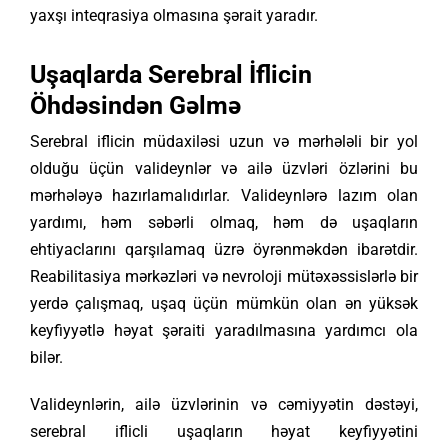
yaxşı inteqrasiya olmasına şərait yaradır.
Uşaqlarda Serebral İflicin
Öhdəsindən Gəlmə
Serebral iflicin müdaxiləsi uzun və mərhələli bir yol
olduğu üçün valideynlər və ailə üzvləri özlərini bu
mərhələyə hazırlamalıdırlar. Valideynlərə lazım olan
yardımı, həm səbərli olmaq, həm də uşaqların
ehtiyaclarını qarşılamaq üzrə öyrənməkdən ibarətdir.
Reabilitasiya mərkəzləri və nevroloji mütəxəssislərlə bir
yerdə çalışmaq, uşaq üçün mümkün olan ən yüksək
keyfiyyətlə həyat şəraiti yaradılmasına yardımcı ola
bilər.
Valideynlərin, ailə üzvlərinin və cəmiyyətin dəstəyi,
serebral iflicli uşaqların həyat keyfiyyətini