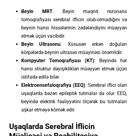
Beyin MRT
: Beyin maqnit rezonans
tomoqrafiyası serebral iflicin olub-olmadığını və
beynin hansı hissələrinin zədələndiyini müəyyən
etmək üçün vacibdir.
Beyin Ultrasonu
: Xüsusən erkən doğulan
körpələrdə beynin ultrasəs müayinəsi önəmlidir.
Kompyuter Tomoqrafiyası (KT)
: Beyində hər
hansı struktur dəyişiklikləri müəyyən etmək üçün
istifadə edilə bilər.
Elektroensefaloqrafiya (EEQ)
: Serebral iflici olan
uşaqlarda bəzən epileptik tutmalar da olur. EEQ,
beyində elektrik fəaliyyətini ölçərək bu tutmaları
aşkar etməyə kömək edir.
Uşaqlarda Serebral İflicin
Müalicəsi və Reabilitasiya