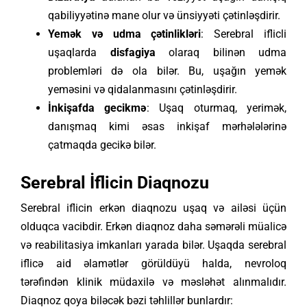
qabiliyyətinə mane olur və ünsiyyəti çətinləşdirir.
Yemək və udma çətinlikləri
: Serebral iflicli
uşaqlarda
disfagiya
olaraq bilinən udma
problemləri də ola bilər. Bu, uşağın yemək
yeməsini və qidalanmasını çətinləşdirir.
İnkişafda gecikmə
: Uşaq oturmaq, yerimək,
danışmaq kimi əsas inkişaf mərhələlərinə
çatmaqda gecikə bilər.
Serebral İflicin Diaqnozu
Serebral iflicin erkən diaqnozu uşaq və ailəsi üçün
olduqca vacibdir. Erkən diaqnoz daha səmərəli müalicə
və reabilitasiya imkanları yarada bilər. Uşaqda serebral
iflicə aid əlamətlər görüldüyü halda, nevroloq
tərəfindən klinik müdaxilə və məsləhət alınmalıdır.
Diaqnoz qoya biləcək bəzi təhlillər bunlardır: