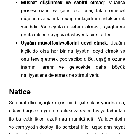
Müsbət düşünmək və səbirli olmaq
: Müalicə
prosesi uzun və çətin ola bilər, lakin müsbət
düşüncə və səbirlə uşağın inkişafını dəstəkləmək
vacibdir. Valideynlərin səbirli olması, uşaqlarına
göstərdikləri qayğı və dəstəyin təsirini artırır.
Uşağın müvəffəqiyyətlərini qeyd etmək
: Uşağın
kiçik də olsa hər bir nailiyyətini qeyd etmək və
onu təşviq etmək çox vacibdir. Bu, uşağın özünə
inamını artırır və gələcəkdə daha böyük
nailiyyətlər əldə etməsinə stimul verir.
Nəticə
Serebral iflic uşaqlar üçün ciddi çətinliklər yaratsa da,
erkən diaqnoz, uyğun müalicə və reabilitasiya tədbirləri
ilə bu çətinlikləri azaltmaq mümkündür. Valideynlərin
və cəmiyyətin dəstəyi ilə serebral iflicli uşaqların həyat