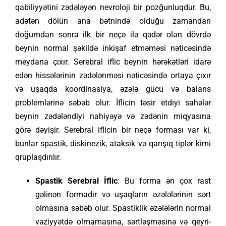
qabiliyyətini zədələyən nevroloji bir pozğunluqdur. Bu,
adətən dölün ana bətnində olduğu zamandan
doğumdan sonra ilk bir neçə ilə qədər olan dövrdə
beynin normal şəkildə inkişaf etməməsi nəticəsində
meydana çıxır. Serebral iflic beynin hərəkətləri idarə
edən hissələrinin zədələnməsi nəticəsində ortaya çıxır
və uşaqda koordinasiya, əzələ gücü və balans
problemlərinə səbəb olur. İflicin təsir etdiyi sahələr
beynin zədələndiyi nahiyəyə və zədənin miqyasına
görə dəyişir. Serebral iflicin bir neçə forması var ki,
bunlar spastik, diskinezik, ataksik və qarışıq tiplər kimi
qruplaşdırılır.
Spastik Serebral İflic
: Bu forma ən çox rast
gəlinən formadır və uşaqların əzələlərinin sərt
olmasına səbəb olur. Spastiklik əzələlərin normal
vəziyyətdə olmamasına, sərtləşməsinə və qeyri-