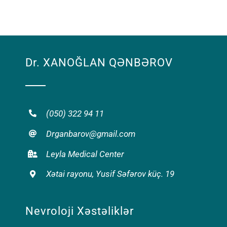
Dr. XANOĞLAN QƏNBƏROV
(050) 322 94 11
Drganbarov@gmail.com
Leyla Medical Center
Xətai rayonu, Yusif Səfərov küç. 19
Nevroloji Xəstəliklər