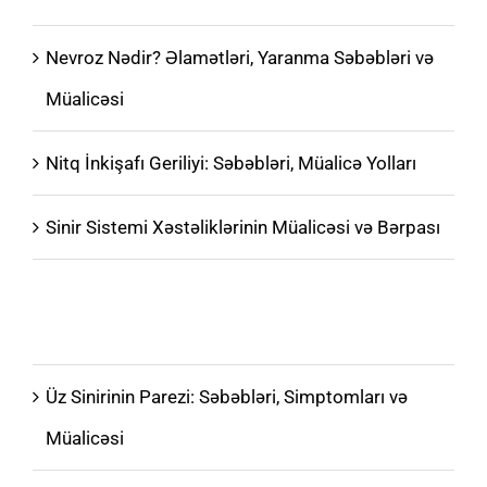
Nevroz Nədir? Əlamətləri, Yaranma Səbəbləri və
Müalicəsi
Nitq İnkişafı Geriliyi: Səbəbləri, Müalicə Yolları
Sinir Sistemi Xəstəliklərinin Müalicəsi və Bərpası
Uşaqlarda Serebral İflic: Səbəblər, Əlamətlər və
Müalicə
Üz Sinirinin Parezi: Səbəbləri, Simptomları və
Müalicəsi