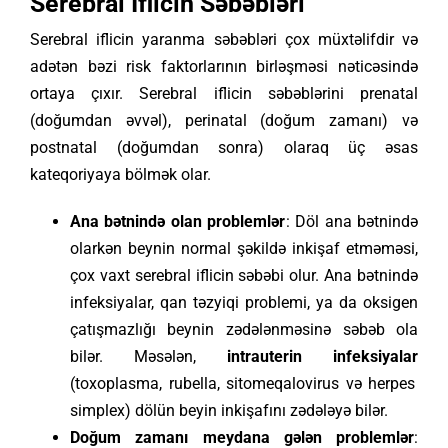
Serebral İflicin Səbəbləri
Serebral iflicin yaranma səbəbləri çox müxtəlifdir və
adətən bəzi risk faktorlarının birləşməsi nəticəsində
ortaya çıxır. Serebral iflicin səbəblərini prenatal
(doğumdan əvvəl), perinatal (doğum zamanı) və
postnatal (doğumdan sonra) olaraq üç əsas
kateqoriyaya bölmək olar.
Ana bətnində olan problemlər
: Döl ana bətnində
olarkən beynin normal şəkildə inkişaf etməməsi,
çox vaxt serebral iflicin səbəbi olur. Ana bətnində
infeksiyalar, qan təzyiqi problemi, ya da oksigen
çatışmazlığı beynin zədələnməsinə səbəb ola
bilər. Məsələn,
intrauterin infeksiyalar
(toxoplasma, rubella, sitomeqalovirus və herpes
simplex) dölün beyin inkişafını zədələyə bilər.
Doğum zamanı meydana gələn problemlər
: