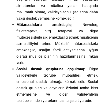
simptomları və müalicə yolları haqqında
məlumatlı olmaq, valideynlərin uşaqlarına daha
yaxşı dəstək verməsinə kömək edir.
Mütəxəssislərlə əməkdaşlıq
: Nevroloq,
fizioterapevt, nitq terapevti və digər
mütəxəssislərlə sıx əməkdaşlıq etmək müalicənin
səmərəliliyini artırır. Müxtəlif mütəxəssislərlə
əməkdaşlıq, uşağın fərdi ehtiyaclarına uyğun
olaraq müalicə planının hazırlanmasına imkan
verir.
Sosial dəstək qruplarına qoşulmaq
: Digər
valideynlərlə təcrübə mübadiləsi etmək,
emosional dəstək almağa kömək edir. Sosial
dəstək qrupları valideynlərin özlərini tənha hiss
etməməsinə və digər valideynlərin
təcrübələrindən yararlanmasına şərait yaradır.