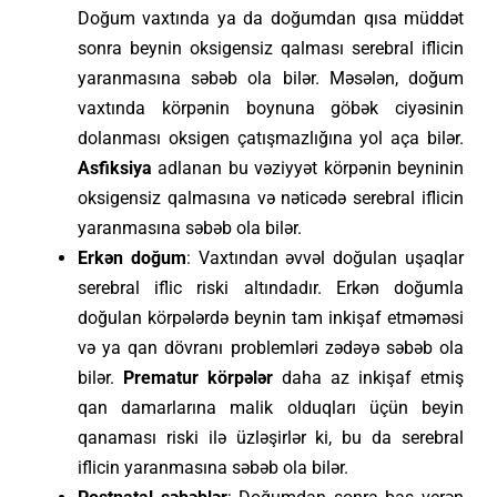
Doğum vaxtında ya da doğumdan qısa müddət
sonra beynin oksigensiz qalması serebral iflicin
yaranmasına səbəb ola bilər. Məsələn, doğum
vaxtında körpənin boynuna göbək ciyəsinin
dolanması oksigen çatışmazlığına yol aça bilər.
Asfiksiya
adlanan bu vəziyyət körpənin beyninin
oksigensiz qalmasına və nəticədə serebral iflicin
yaranmasına səbəb ola bilər.
Erkən doğum
: Vaxtından əvvəl doğulan uşaqlar
serebral iflic riski altındadır. Erkən doğumla
doğulan körpələrdə beynin tam inkişaf etməməsi
və ya qan dövranı problemləri zədəyə səbəb ola
bilər.
Prematur körpələr
daha az inkişaf etmiş
qan damarlarına malik olduqları üçün beyin
qanaması riski ilə üzləşirlər ki, bu da serebral
iflicin yaranmasına səbəb ola bilər.