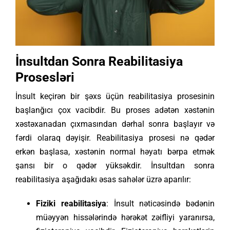
İnsultdan Sonra Reabilitasiya
Prosesləri
İnsult keçirən bir şəxs üçün reabilitasiya prosesinin
başlanğıcı çox vacibdir. Bu proses adətən xəstənin
xəstəxanadan çıxmasından dərhal sonra başlayır və
fərdi olaraq dəyişir. Reabilitasiya prosesi nə qədər
erkən başlasa, xəstənin normal həyatı bərpa etmək
şansı bir o qədər yüksəkdir. İnsultdan sonra
reabilitasiya aşağıdakı əsas sahələr üzrə aparılır:
Fiziki reabilitasiya
: İnsult nəticəsində bədənin
müəyyən hissələrində hərəkət zəifliyi yaranırsa,