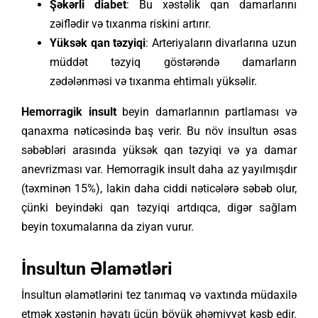
Şəkərli diabet
: Bu xəstəlik qan damarlarını
zəiflədir və tıxanma riskini artırır.
Yüksək qan təzyiqi
: Arteriyaların divarlarına uzun
müddət təzyiq göstərəndə damarların
zədələnməsi və tıxanma ehtimalı yüksəlir.
Hemorragik insult
beyin damarlarının partlaması və
qanaxma nəticəsində baş verir. Bu növ insultun əsas
səbəbləri arasında yüksək qan təzyiqi və ya damar
anevrizması var. Hemorragik insult daha az yayılmışdır
(təxminən 15%), lakin daha ciddi nəticələrə səbəb olur,
çünki beyindəki qan təzyiqi artdıqca, digər sağlam
beyin toxumalarına da ziyan vurur.
İnsultun Əlamətləri
İnsultun əlamətlərini tez tanımaq və vaxtında müdaxilə
etmək xəstənin həyatı üçün böyük əhəmiyyət kəsb edir.