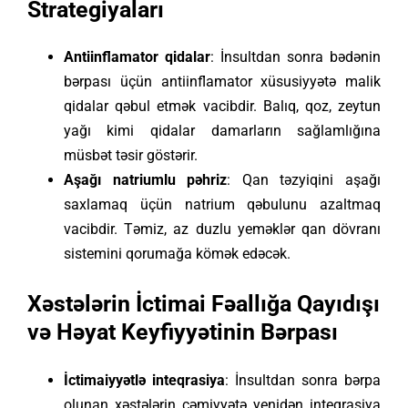
Strategiyaları
Antiinflamator qidalar
: İnsultdan sonra bədənin
bərpası üçün antiinflamator xüsusiyyətə malik
qidalar qəbul etmək vacibdir. Balıq, qoz, zeytun
yağı kimi qidalar damarların sağlamlığına
müsbət təsir göstərir.
Aşağı natriumlu pəhriz
: Qan təzyiqini aşağı
saxlamaq üçün natrium qəbulunu azaltmaq
vacibdir. Təmiz, az duzlu yeməklər qan dövranı
sistemini qorumağa kömək edəcək.
Xəstələrin İctimai Fəallığa Qayıdışı
və Həyat Keyfiyyətinin Bərpası
İctimaiyyətlə inteqrasiya
: İnsultdan sonra bərpa
olunan xəstələrin cəmiyyətə yenidən inteqrasiya