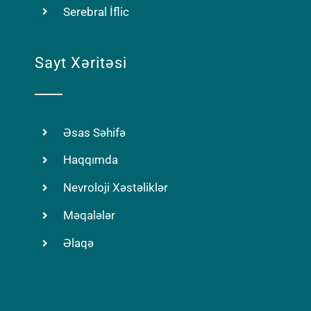
Serebral İflic
Sayt Xəritəsi
Əsas Səhifə
Haqqımda
Nevroloji Xəstəliklər
Məqalələr
Əlaqə