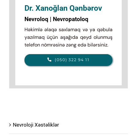
Dr. Xanoğlan Qənbərov
Nevroloq | Nevropatoloq
Həkimlə əlaqə saxlamaq və ya qəbula
yazılmaq üçün aşağıda qeyd olunmuş
telefon nömrəsinə zəng edə bilərsiniz.
(050) 322 94 11
Nevroloji Xəstəliklər