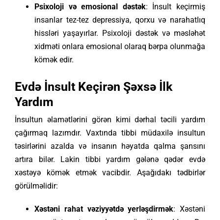
Psixoloji və emosional dəstək
: İnsult keçirmiş
insanlar tez-tez depressiya, qorxu və narahatlıq
hissləri yaşayırlar. Psixoloji dəstək və məsləhət
xidməti onlara emosional olaraq bərpa olunmağa
kömək edir.
Evdə İnsult Keçirən Şəxsə İlk
Yardım
İnsultun əlamətlərini görən kimi dərhal təcili yardım
çağırmaq lazımdır. Vaxtında tibbi müdaxilə insultun
təsirlərini azalda və insanın həyatda qalma şansını
artıra bilər. Lakin tibbi yardım gələnə qədər evdə
xəstəyə kömək etmək vacibdir. Aşağıdakı tədbirlər
görülməlidir:
Xəstəni rahat vəziyyətdə yerləşdirmək
: Xəstəni