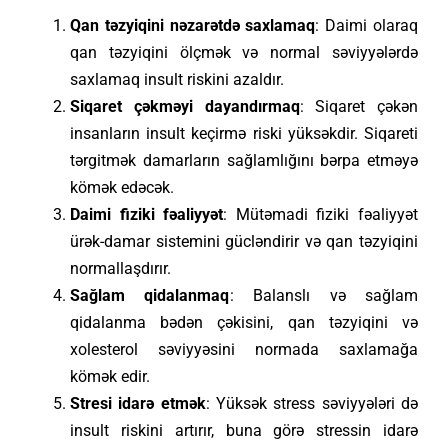
Qan təzyiqini nəzarətdə saxlamaq
: Daimi olaraq
qan təzyiqini ölçmək və normal səviyyələrdə
saxlamaq insult riskini azaldır.
Siqaret çəkməyi dayandırmaq
: Siqaret çəkən
insanların insult keçirmə riski yüksəkdir. Siqareti
tərgitmək damarların sağlamlığını bərpa etməyə
kömək edəcək.
Daimi fiziki fəaliyyət
: Mütəmadi fiziki fəaliyyət
ürək-damar sistemini gücləndirir və qan təzyiqini
normallaşdırır.
Sağlam qidalanmaq
: Balanslı və sağlam
qidalanma bədən çəkisini, qan təzyiqini və
xolesterol səviyyəsini normada saxlamağa
kömək edir.
Stresi idarə etmək
: Yüksək stress səviyyələri də
insult riskini artırır, buna görə stressin idarə