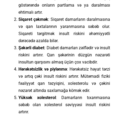
göstərəndə onların partlama və ya daralması
ehtimalı artır.
Siqaret çəkmək
: Siqaret damarların daralmasına
və qan laxtalarının yaranmasına səbəb olur.
Siqareti tərgitmək insult riskini əhəmiyyətli
dərəcədə azalda bilər.
Şəkərli diabet
: Diabet damarları zəiflədir və insult
riskini artırır. Qan şəkərinin düzgün nəzarəti
insultun qarşısını almaq üçün çox vacibdir.
Hərəkətsizlik və piylənmə
: Hərəkətsiz həyat tərzi
və artıq çəki insult riskini artırır. Mütəmadi fiziki
fəaliyyət qan təzyiqini, xolesterolu və çəkini
nəzarət altında saxlamağa kömək edir.
Yüksək xolesterol
: Damarların tıxanmasına
səbəb olan xolesterol səviyyəsi insult riskini
artırır.