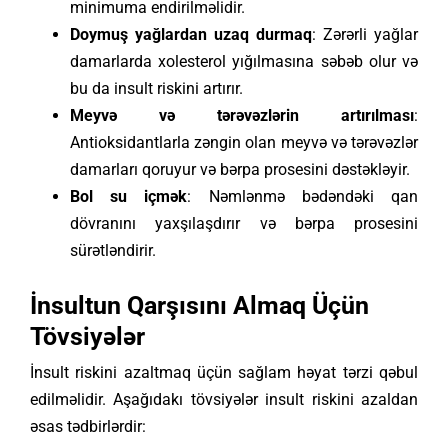
minimuma endirilməlidir.
Doymuş yağlardan uzaq durmaq
: Zərərli yağlar
damarlarda xolesterol yığılmasına səbəb olur və
bu da insult riskini artırır.
Meyvə və tərəvəzlərin artırılması
:
Antioksidantlarla zəngin olan meyvə və tərəvəzlər
damarları qoruyur və bərpa prosesini dəstəkləyir.
Bol su içmək
: Nəmlənmə bədəndəki qan
dövranını yaxşılaşdırır və bərpa prosesini
sürətləndirir.
İnsultun Qarşısını Almaq Üçün
Tövsiyələr
İnsult riskini azaltmaq üçün sağlam həyat tərzi qəbul
edilməlidir. Aşağıdakı tövsiyələr insult riskini azaldan
əsas tədbirlərdir: