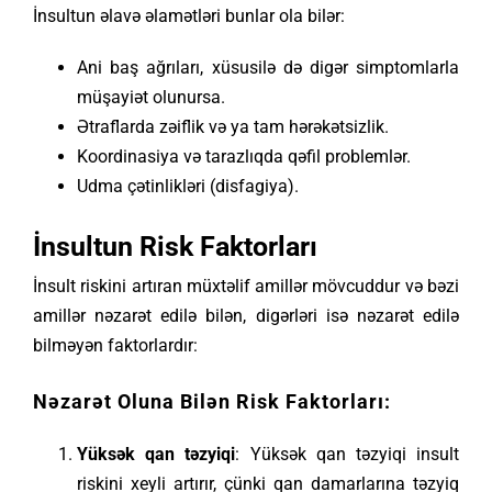
İnsultun əlavə əlamətləri bunlar ola bilər:
Ani baş ağrıları, xüsusilə də digər simptomlarla
müşayiət olunursa.
Ətraflarda zəiflik və ya tam hərəkətsizlik.
Koordinasiya və tarazlıqda qəfil problemlər.
Udma çətinlikləri (disfagiya).
İnsultun Risk Faktorları
İnsult riskini artıran müxtəlif amillər mövcuddur və bəzi
amillər nəzarət edilə bilən, digərləri isə nəzarət edilə
bilməyən faktorlardır:
Nəzarət Oluna Bilən Risk Faktorları:
Yüksək qan təzyiqi
: Yüksək qan təzyiqi insult
riskini xeyli artırır, çünki qan damarlarına təzyiq