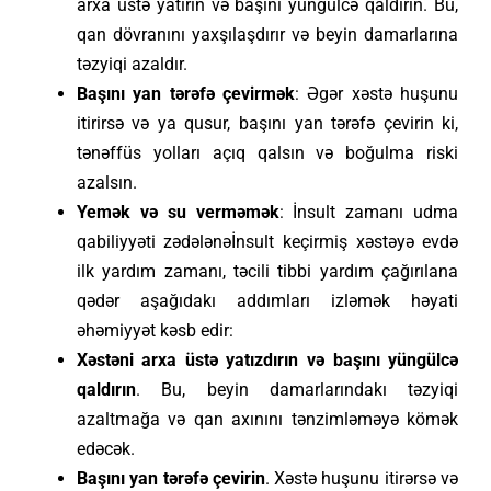
arxa üstə yatırın və başını yüngülcə qaldırın. Bu,
qan dövranını yaxşılaşdırır və beyin damarlarına
təzyiqi azaldır.
Başını yan tərəfə çevirmək
: Əgər xəstə huşunu
itirirsə və ya qusur, başını yan tərəfə çevirin ki,
tənəffüs yolları açıq qalsın və boğulma riski
azalsın.
Yemək və su verməmək
: İnsult zamanı udma
qabiliyyəti zədələnəİnsult keçirmiş xəstəyə evdə
ilk yardım zamanı, təcili tibbi yardım çağırılana
qədər aşağıdakı addımları izləmək həyati
əhəmiyyət kəsb edir:
Xəstəni arxa üstə yatızdırın və başını yüngülcə
qaldırın
. Bu, beyin damarlarındakı təzyiqi
azaltmağa və qan axınını tənzimləməyə kömək
edəcək.
Başını yan tərəfə çevirin
. Xəstə huşunu itirərsə və