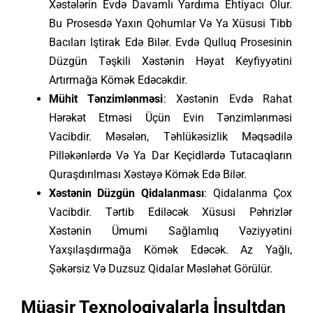
Xəstələrin Evdə Davamlı Yardıma Ehtiyacı Olur.
Bu Prosesdə Yaxın Qohumlar Və Ya Xüsusi Tibb
Bacıları Iştirak Edə Bilər. Evdə Qulluq Prosesinin
Düzgün Təşkili Xəstənin Həyat Keyfiyyətini
Artırmağa Kömək Edəcəkdir.
Mühit Tənzimlənməsi
: Xəstənin Evdə Rahat
Hərəkət Etməsi Üçün Evin Tənzimlənməsi
Vacibdir. Məsələn, Təhlükəsizlik Məqsədilə
Pilləkənlərdə Və Ya Dar Keçidlərdə Tutacaqların
Quraşdırılması Xəstəyə Kömək Edə Bilər.
Xəstənin Düzgün Qidalanması
: Qidalanma Çox
Vacibdir. Tərtib Ediləcək Xüsusi Pəhrizlər
Xəstənin Ümumi Sağlamlıq Vəziyyətini
Yaxşılaşdırmağa Kömək Edəcək. Az Yağlı,
Şəkərsiz Və Duzsuz Qidalar Məsləhət Görülür.
Müasir Texnologiyalarla İnsultdan