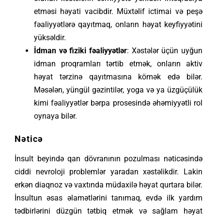
etməsi həyati vacibdir. Müxtəlif ictimai və peşə
fəaliyyətlərə qayıtmaq, onların həyat keyfiyyətini
yüksəldir.
İdman və fiziki fəaliyyətlər
: Xəstələr üçün uyğun
idman proqramları tərtib etmək, onların aktiv
həyat tərzinə qayıtmasına kömək edə bilər.
Məsələn, yüngül gəzintilər, yoga və ya üzgüçülük
kimi fəaliyyətlər bərpa prosesində əhəmiyyətli rol
oynaya bilər.
Nəticə
İnsult beyində qan dövranının pozulması nəticəsində
ciddi nevroloji problemlər yaradan xəstəlikdir. Lakin
erkən diaqnoz və vaxtında müdaxilə həyat qurtara bilər.
İnsultun əsas əlamətlərini tanımaq, evdə ilk yardım
tədbirlərini düzgün tətbiq etmək və sağlam həyat