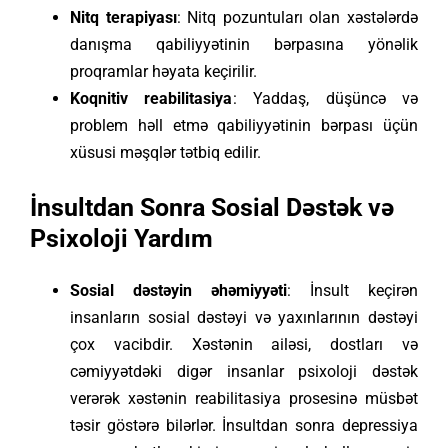
Nitq terapiyası
: Nitq pozuntuları olan xəstələrdə
danışma qabiliyyətinin bərpasına yönəlik
proqramlar həyata keçirilir.
Koqnitiv reabilitasiya
: Yaddaş, düşüncə və
problem həll etmə qabiliyyətinin bərpası üçün
xüsusi məşqlər tətbiq edilir.
İnsultdan Sonra Sosial Dəstək və
Psixoloji Yardım
Sosial dəstəyin əhəmiyyəti
: İnsult keçirən
insanların sosial dəstəyi və yaxınlarının dəstəyi
çox vacibdir. Xəstənin ailəsi, dostları və
cəmiyyətdəki digər insanlar psixoloji dəstək
verərək xəstənin reabilitasiya prosesinə müsbət
təsir göstərə bilərlər. İnsultdan sonra depressiya