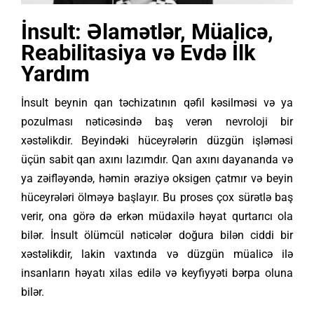
İnsult:
Əlamətlər, Müalicə,
Reabilitasiya və Evdə İlk
Yardım
İnsult beynin qan təchizatının qəfil kəsilməsi və ya
pozulması nəticəsində baş verən nevroloji bir
xəstəlikdir. Beyindəki hüceyrələrin düzgün işləməsi
üçün sabit qan axını lazımdır. Qan axını dayananda və
ya zəifləyəndə, həmin əraziyə oksigen çatmır və beyin
hüceyrələri ölməyə başlayır. Bu proses çox sürətlə baş
verir, ona görə də erkən müdaxilə həyat qurtarıcı ola
bilər. İnsult ölümcül nəticələr doğura bilən ciddi bir
xəstəlikdir, lakin vaxtında və düzgün müalicə ilə
insanların həyatı xilas edilə və keyfiyyəti bərpa oluna
bilər.