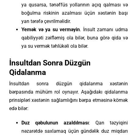
ya qusarsa, tənəffüs yollarının açıq qalması və
boğulma riskinin azalması üçün xəstənin başı
yan tərəfə çevrilməlidir.
Yemək və ya su verməyin
. İnsult zamanı udma
qabiliyyəti zəifləmiş ola bilər, buna görə qida və
ya su vermək təhlükəli ola bilər.
İnsultdan Sonra Düzgün
Qidalanma
İnsultdan sonra düzgün qidalanma xəstənin
bərpasında mühüm rol oynayır. Aşağıdakı qidalanma
prinsipləri xəstənin sağlamlığını bərpa etməsinə kömək
edə bilər:
Duz qəbulunun azaldılması
: Qan təzyiqini
nəzarətdə saxlamaq üçün gündəlik duz miqdarı