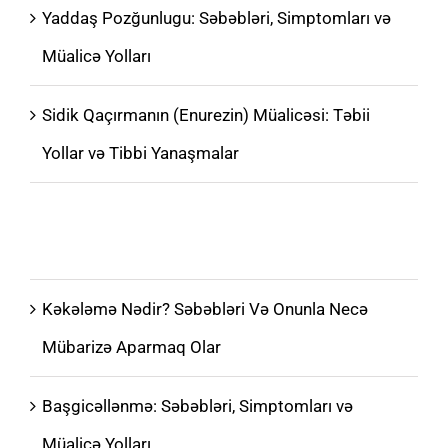
Yaddaş Pozğunlugu: Səbəbləri, Simptomları və
Müalicə Yolları
Sidik Qaçırmanın (Enurezin) Müalicəsi: Təbii
Yollar və Tibbi Yanaşmalar
İnsult: Əlamətlər, Müalicə, Reabilitasiya və Evdə
İlk Yardım
Kəkələmə Nədir? Səbəbləri Və Onunla Necə
Mübarizə Aparmaq Olar
Başgicəllənmə: Səbəbləri, Simptomları və
Müalicə Yolları