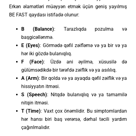
Erkən əlamətləri müəyyən etmək üçün geniş yayılmış
BE FAST qaydası istifadə olunur:
B (Balance)
: Tarazlıqda pozulma və
başgicəllənmə.
E (Eyes)
: Görmədə qəfil zəifləmə və ya bir və ya
hər iki gözdə bulanıqlıq.
F (Face)
: Üzdə ani əyilmə, xüsusilə də
gülümsədikdə bir tərəfdə zəiflik və ya asılılıq.
A (Arm)
: Bir qolda və ya ayaqda qəfil zəiflik və ya
hissiyyatın itməsi.
S (Speech)
: Nitqdə bulanıqlıq və ya tamamilə
nitqin itməsi.
T (Time)
: Vaxt çox önəmlidir. Bu simptomlardan
hər hansı biri baş verərsə, dərhal təcili yardım
çağırılmalıdır.