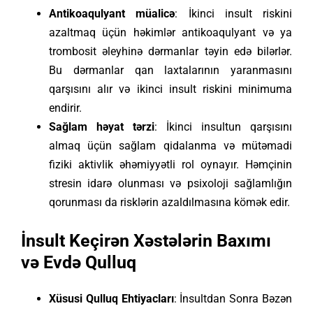
Antikoaqulyant müalicə
: İkinci insult riskini
azaltmaq üçün həkimlər antikoaqulyant və ya
trombosit əleyhinə dərmanlar təyin edə bilərlər.
Bu dərmanlar qan laxtalarının yaranmasını
qarşısını alır və ikinci insult riskini minimuma
endirir.
Sağlam həyat tərzi
: İkinci insultun qarşısını
almaq üçün sağlam qidalanma və mütəmadi
fiziki aktivlik əhəmiyyətli rol oynayır. Həmçinin
stresin idarə olunması və psixoloji sağlamlığın
qorunması da risklərin azaldılmasına kömək edir.
İnsult Keçirən Xəstələrin Baxımı
və Evdə Qulluq
Xüsusi Qulluq Ehtiyacları
: İnsultdan Sonra Bəzən