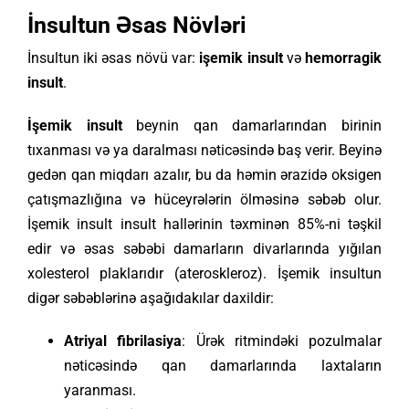
İnsultun Əsas Növləri
İnsultun iki əsas növü var:
işemik insult
və
hemorragik
insult
.
İşemik insult
beynin qan damarlarından birinin
tıxanması və ya daralması nəticəsində baş verir. Beyinə
gedən qan miqdarı azalır, bu da həmin ərazidə oksigen
çatışmazlığına və hüceyrələrin ölməsinə səbəb olur.
İşemik insult insult hallərinin təxminən 85%-ni təşkil
edir və əsas səbəbi damarların divarlarında yığılan
xolesterol plaklarıdır (ateroskleroz). İşemik insultun
digər səbəblərinə aşağıdakılar daxildir:
Atriyal fibrilasiya
: Ürək ritmindəki pozulmalar
nəticəsində qan damarlarında laxtaların
yaranması.