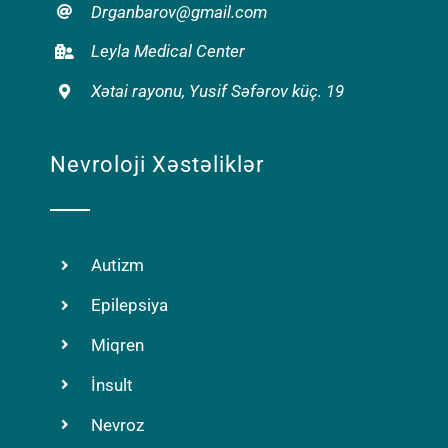
Drganbarov@gmail.com
Leyla Medical Center
Xətai rayonu, Yusif Səfərov küç. 19
Nevroloji Xəstəliklər
Autizm
Epilepsiya
Miqren
İnsult
Nevroz