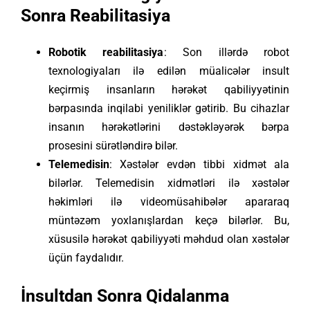
Sonra Reabilitasiya
Robotik reabilitasiya
: Son illərdə robot
texnologiyaları ilə edilən müalicələr insult
keçirmiş insanların hərəkət qabiliyyətinin
bərpasında inqilabi yeniliklər gətirib. Bu cihazlar
insanın hərəkətlərini dəstəkləyərək bərpa
prosesini sürətləndirə bilər.
Telemedisin
: Xəstələr evdən tibbi xidmət ala
bilərlər. Telemedisin xidmətləri ilə xəstələr
həkimləri ilə videomüsahibələr apararaq
müntəzəm yoxlanışlardan keçə bilərlər. Bu,
xüsusilə hərəkət qabiliyyəti məhdud olan xəstələr
üçün faydalıdır.
İnsultdan Sonra Qidalanma