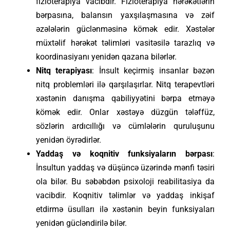
fizioterapiya vacibdir. Fizioterapiya hərəkətlərin
bərpasına, balansın yaxşılaşmasına və zəif
əzələlərin güclənməsinə kömək edir. Xəstələr
müxtəlif hərəkət təlimləri vasitəsilə tarazlıq və
koordinasiyanı yenidən qazana bilərlər.
Nitq terapiyası
: İnsult keçirmiş insanlar bəzən
nitq problemləri ilə qarşılaşırlar. Nitq terapevtləri
xəstənin danışma qabiliyyətini bərpa etməyə
kömək edir. Onlar xəstəyə düzgün tələffüz,
sözlərin ardıcıllığı və cümlələrin quruluşunu
yenidən öyrədirlər.
Yaddaş və koqnitiv funksiyaların bərpası
:
İnsultun yaddaş və düşüncə üzərində mənfi təsiri
ola bilər. Bu səbəbdən psixoloji reabilitasiya da
vacibdir. Koqnitiv təlimlər və yaddaş inkişaf
etdirmə üsulları ilə xəstənin beyin funksiyaları
yenidən gücləndirilə bilər.