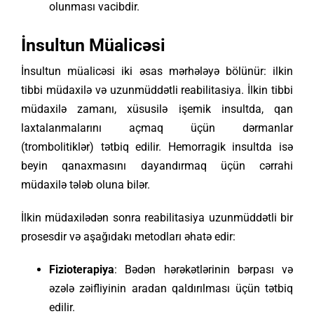
olunması vacibdir.
İnsultun Müalicəsi
İnsultun müalicəsi iki əsas mərhələyə bölünür: ilkin
tibbi müdaxilə və uzunmüddətli reabilitasiya. İlkin tibbi
müdaxilə zamanı, xüsusilə işemik insultda, qan
laxtalanmalarını açmaq üçün dərmanlar
(trombolitiklər) tətbiq edilir. Hemorragik insultda isə
beyin qanaxmasını dayandırmaq üçün cərrahi
müdaxilə tələb oluna bilər.
İlkin müdaxilədən sonra reabilitasiya uzunmüddətli bir
prosesdir və aşağıdakı metodları əhatə edir:
Fizioterapiya
: Bədən hərəkətlərinin bərpası və
əzələ zəifliyinin aradan qaldırılması üçün tətbiq
edilir.