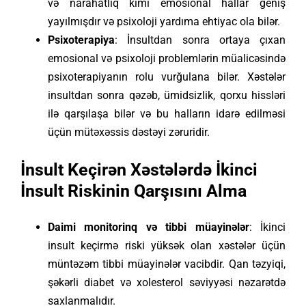
və narahatlıq kimi emosional hallar geniş
yayılmışdır və psixoloji yardıma ehtiyac ola bilər.
Psixoterapiya
: İnsultdan sonra ortaya çıxan
emosional və psixoloji problemlərin müalicəsində
psixoterapiyanın rolu vurğulana bilər. Xəstələr
insultdan sonra qəzəb, ümidsizlik, qorxu hissləri
ilə qarşılaşa bilər və bu halların idarə edilməsi
üçün mütəxəssis dəstəyi zəruridir.
İnsult Keçirən Xəstələrdə İkinci
İnsult Riskinin Qarşısını Alma
Daimi monitorinq və tibbi müayinələr
: İkinci
insult keçirmə riski yüksək olan xəstələr üçün
müntəzəm tibbi müayinələr vacibdir. Qan təzyiqi,
şəkərli diabet və xolesterol səviyyəsi nəzarətdə
saxlanmalıdır.