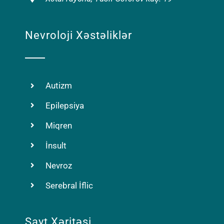
Nevroloji Xəstəliklər
Autizm
Epilepsiya
Miqren
İnsult
Nevroz
Serebral İflic
Sayt Xəritəsi