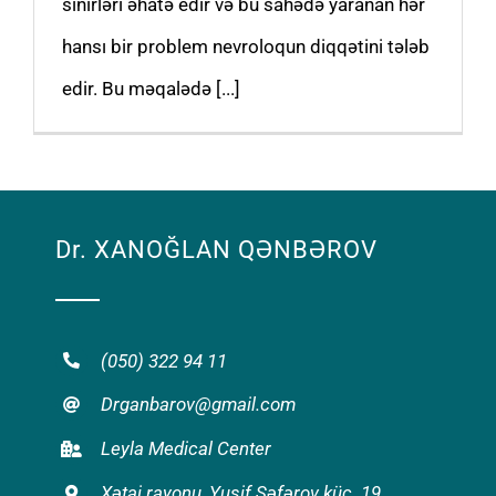
sinirləri əhatə edir və bu sahədə yaranan hər
hansı bir problem nevroloqun diqqətini tələb
edir. Bu məqalədə [...]
Dr. XANOĞLAN QƏNBƏROV
(050) 322 94 11
Drganbarov@gmail.com
Leyla Medical Center
Xətai rayonu, Yusif Səfərov küç. 19